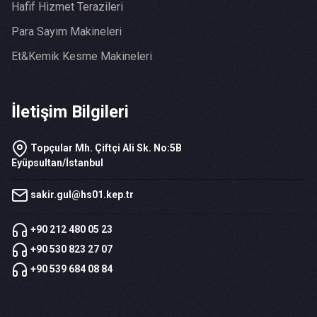
Hafif Hizmet Terazileri
Para Sayım Makineleri
Et&Kemik Kesme Makineleri
İletişim Bilgileri
Topçular Mh. Çiftçi Ali Sk. No:5B
Eyüpsultan/İstanbul
sakir.gul@hs01.kep.tr
+90 212 480 05 23
+90 530 823 27 07
+90 539 684 08 84