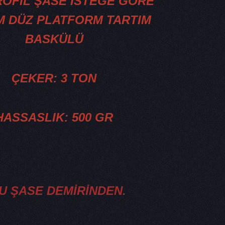
ROFİL ŞASE İSTEĞE GÖRE
M DÜZ PLATFORM TARTIM
BASKÜLÜ
​ÇEKER: 3 TON
HASSASLIK: 500 GR
U ŞASE DEMİRİNDEN.