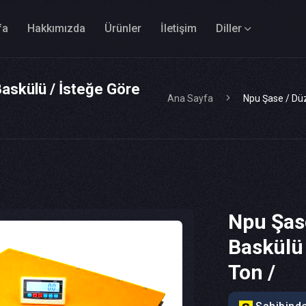
fa
Hakkımızda
Ürünler
İletişim
Diller
askülü / İsteğe Göre
Ana Sayfa
Npu Şase / Düz
Npu Şas
Baskülü 
Ton /