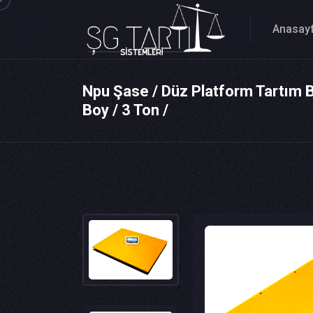
Anasay
Npu Şase / Düz Platform Tartım B
Boy / 3 Ton /