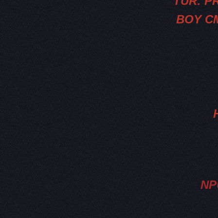
TÜR: P
BOY C
NP