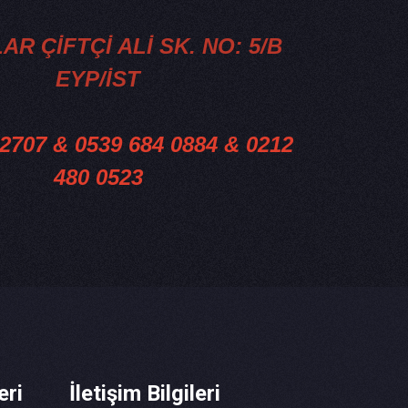
R ÇİFTÇİ ALİ SK. NO: 5/B
EYP/İST
 2707 & 0539 684 0884 & 0212
480 0523
eri
İletişim Bilgileri