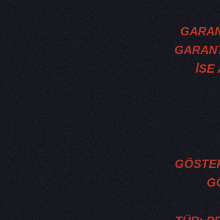
GARANT
GARANT
İSE
GÖSTER
G