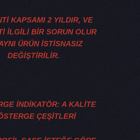
İ KAPSAMI 2 YILDIR, VE
İ İLGİLİ BİR SORUN OLUR
 AYNI ÜRÜN İSTİSNASIZ
DEĞİŞTİRİLİR.
GE İNDİKATÖR: A KALİTE
ÖSTERGE ÇEŞİTLERİ